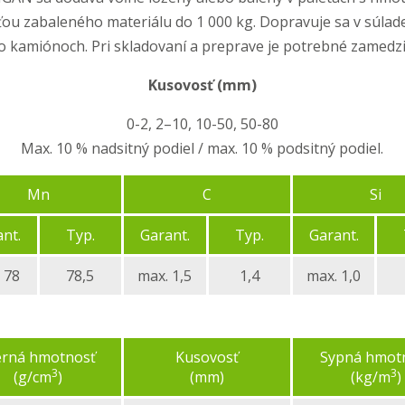
ťou zabaleného materiálu do 1 000 kg. Dopravuje sa v súlad
 kamiónoch. Pri skladovaní a preprave je potrebné zamedzi
Kusovosť (mm)
0-2, 2–10, 10-50, 50-80
Max. 10 % nadsitný podiel / max. 10 % podsitný podiel.
Mn
C
Si
nt.
Typ.
Garant.
Typ.
Garant.
 78
78,5
max. 1,5
1,4
max. 1,0
rná hmotnosť
Kusovosť
Sypná hmot
3
3
(g/cm
)
(mm)
(kg/m
)