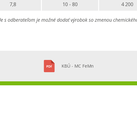
7,8
10 - 80
4 200
 s odberateľom je možné dodať výrobok so zmenou chemického 
KBÚ - MC FeMn
LOČNOSTI
VIDEOPREZENTÁCIA
VÝROBKY
FOTOGALÉRIA
INFORMÁCI