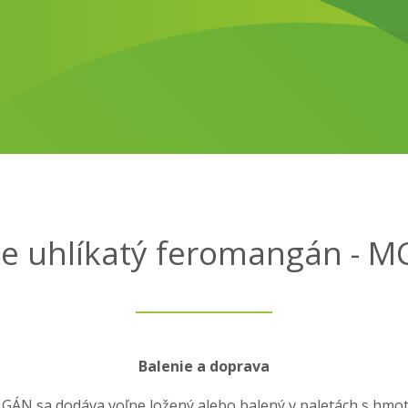
e uhlíkatý feromangán - 
Balenie a doprava
sa dodáva voľne ložený alebo balený v paletách s hmotn