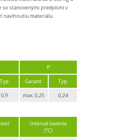
e so stanovenými predpismi v
ť navlhnutiu materiálu.
P
Typ.
Garant.
Typ.
0,9
max. 0,25
0,24
nosť
Interval tavenia
(°C)