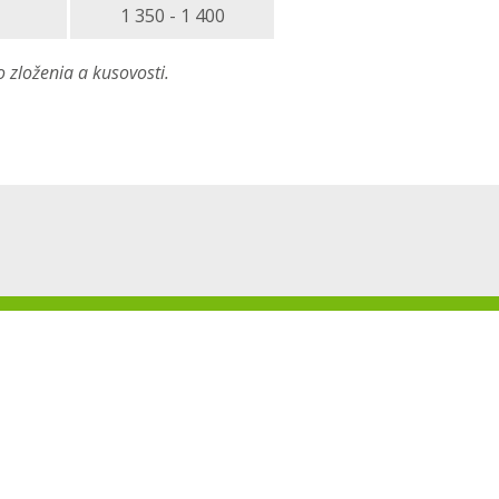
1 350 - 1 400
zloženia a kusovosti.
+421 43 580 41 11
E
KONTAKT