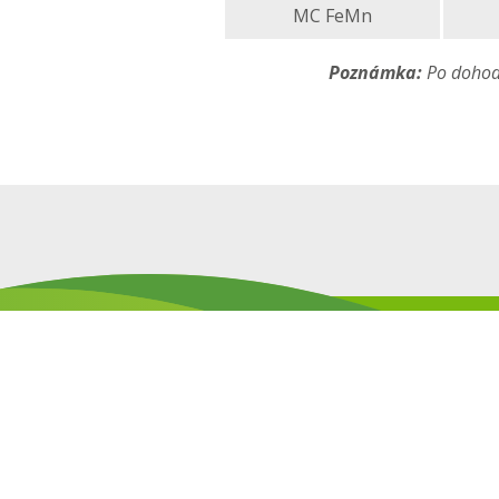
MC FeMn
Poznámka:
Po dohode
PROFIL SPO