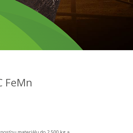
MC FeMn
osťou materiálu do 2 500 kg a