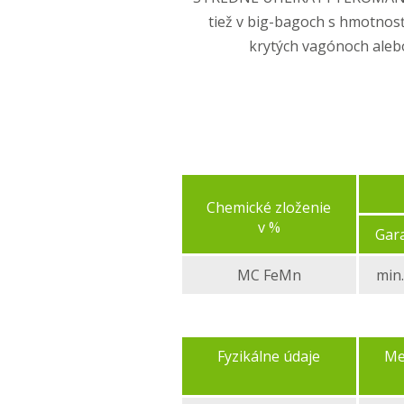
tiež v big-bagoch s hmotnos
krytých vagónoch alebo
Chemické zloženie
v %
Gara
MC FeMn
min.
Fyzikálne údaje
Me